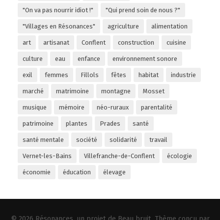
"On va pas nourrir idiot !"
"Qui prend soin de nous ?"
"Villages en Résonances"
agriculture
alimentation
art
artisanat
Conflent
construction
cuisine
culture
eau
enfance
environnement sonore
exil
femmes
Fillols
fêtes
habitat
industrie
marché
matrimoine
montagne
Mosset
musique
mémoire
néo-ruraux
parentalité
patrimoine
plantes
Prades
santé
santé mentale
société
solidarité
travail
Vernet-les-Bains
Villefranche-de-Conflent
écologie
économie
éducation
élevage
© 2026
Résonances
, un projet de
Beau bruit
. Thème conçu par