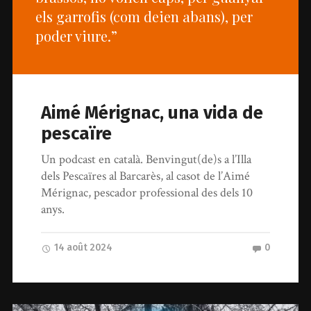
els garrofis (com deien abans), per
poder viure.”
Aimé Mérignac, una vida de
pescaïre
Un podcast en català. Benvingut(de)s a l’Illa
dels Pescaïres al Barcarès, al casot de l’Aimé
Mérignac, pescador professional des dels 10
anys.
14 août 2024
0