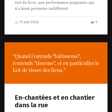
tiré du livre, une performance poignante qui
n’a laissé personne indifférent.
17 juin 2026
0
“Quand j'entends "bâtisseuse",
j'entends "tisseuse", et en particulier le
fait de tisser des liens.”
En-chantées et en chantier
dans la rue