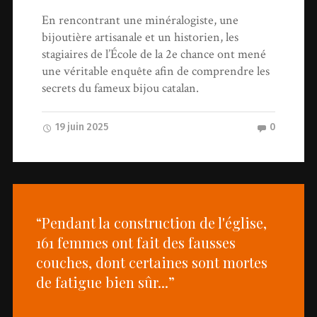
En rencontrant une minéralogiste, une
bijoutière artisanale et un historien, les
stagiaires de l’École de la 2e chance ont mené
une véritable enquête afin de comprendre les
secrets du fameux bijou catalan.
19 juin 2025
0
“Pendant la construction de l'église,
161 femmes ont fait des fausses
couches, dont certaines sont mortes
de fatigue bien sûr...”