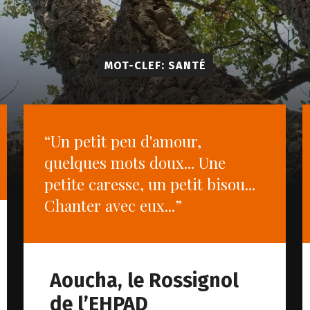
MOT-CLEF: SANTÉ
“Un petit peu d'amour,
quelques mots doux... Une
petite caresse, un petit bisou...
Chanter avec eux...”
Aoucha, le Rossignol
de l’EHPAD