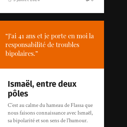
“J'ai 41 ans et je porte en moi la
responsabilité de troubles
bipolaires.”
Ismaël, entre deux
pôles
C’est au calme du hameau de Flassa que
nous faisons connaissance avec Ismaël,
sa bipolarité et son sens de l’humour.