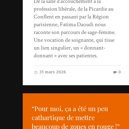
De la salle d’accouchement à la
profession libérale, de la Picardie au
Conflent en passant par la Région
parisienne, Fatima Daoudi nous
raconte son parcours de sage-femme.
Une vocation de soignante, qui tisse
un lien singulier, un « donnant-
donnant » avec ses patientes.
31 mars 2026
0
“Pour moi, ça a été un peu
cathartique de mettre
beaucoup de zones en rouge !”