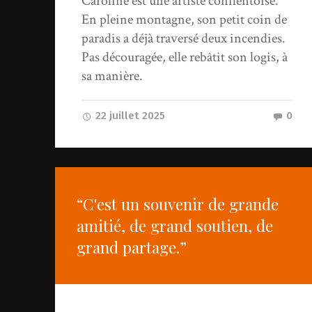
Caroline est une artiste conflentoise.
En pleine montagne, son petit coin de
paradis a déjà traversé deux incendies.
Pas découragée, elle rebâtit son logis, à
sa manière.
22 juillet 2025
0
“C'est un souvenir de grande
amitié, de grand soutien, de
grand partage.”