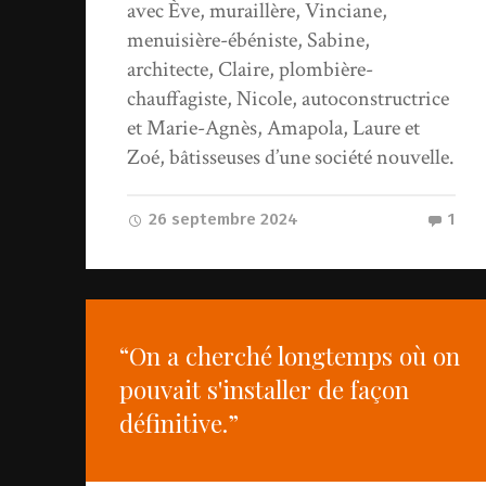
avec Ève, muraillère, Vinciane,
menuisière-ébéniste, Sabine,
architecte, Claire, plombière-
chauffagiste, Nicole, autoconstructrice
et Marie-Agnès, Amapola, Laure et
Zoé, bâtisseuses d’une société nouvelle.
26 septembre 2024
1
“On a cherché longtemps où on
pouvait s'installer de façon
définitive.”