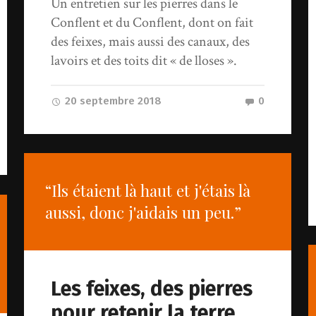
Un entretien sur les pierres dans le
Conflent et du Conflent, dont on fait
des feixes, mais aussi des canaux, des
lavoirs et des toits dit « de lloses ».
20 septembre 2018
0
“Ils étaient là haut et j'étais là
aussi, donc j'aidais un peu.”
Les feixes, des pierres
pour retenir la terre