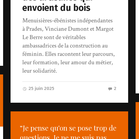
envoient du bois
Menuisières-ébénistes indépendantes
à Prades, Vinciane Dumont et Margot
Le Berre sont de véritables
ambassadrices de la construction au
féminin. Elles racontent leur parcours,
leur formation, leur amour du métier,
leur solidarité.
25 juin 2025
2
“Je pense qu'on se pose trop de
questions. Je ne me suis pas