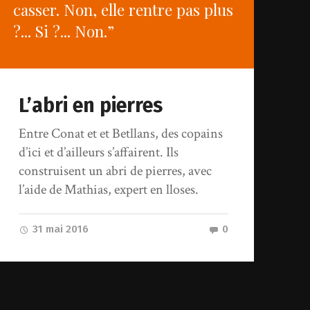
casser. Non, elle rentre pas plus
?... Si ?... Non.”
L’abri en pierres
Entre Conat et et Betllans, des copains
d’ici et d’ailleurs s’affairent. Ils
construisent un abri de pierres, avec
l’aide de Mathias, expert en lloses.
31 mai 2016
0