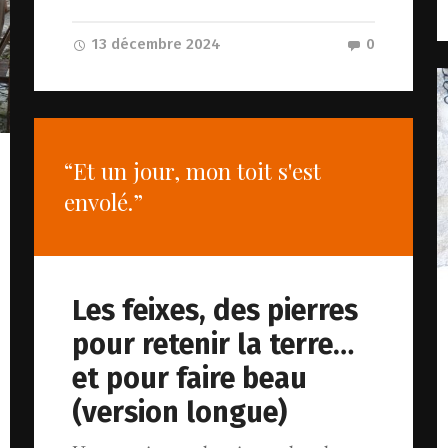
13 décembre 2024
0
“Et un jour, mon toit s'est
envolé.”
Les feixes, des pierres
pour retenir la terre…
et pour faire beau
(version longue)