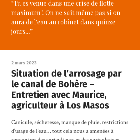
“Tu es venue dans une crise de flotte
maximum ! On ne sait même pas si on
aura de l'eau au robinet dans quinze
jours...”
2 mars 2023
Situation de l’arrosage par
le canal de Bohère –
Entretien avec Maurice,
agriculteur à Los Masos
Canicule, sécheresse, manque de pluie, restrictions
d’usage de l’eau… tout cela nous a amenées à
rencontrer des agriculteurs et des agricultrices