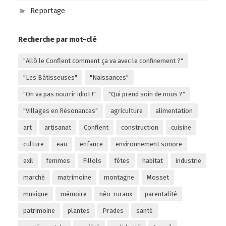
Reportage
Recherche par mot-clé
"Allô le Conflent comment ça va avec le confinement ?"
"Les Bâtisseuses"
"Naissances"
"On va pas nourrir idiot !"
"Qui prend soin de nous ?"
"Villages en Résonances"
agriculture
alimentation
art
artisanat
Conflent
construction
cuisine
culture
eau
enfance
environnement sonore
exil
femmes
Fillols
fêtes
habitat
industrie
marché
matrimoine
montagne
Mosset
musique
mémoire
néo-ruraux
parentalité
patrimoine
plantes
Prades
santé