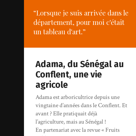
“Lorsque je suis arrivée dans le
département, pour moi c'était
un tableau d'art.”
Adama, du Sénégal au
Conflent, une vie
agricole
Adama est arboricultrice depuis une
vingtaine d’années dans le Conflent. Et
avant ? Elle pratiquait déjà
l’agriculture, mais au Sénégal !
En partenariat avec la revue « Fruits