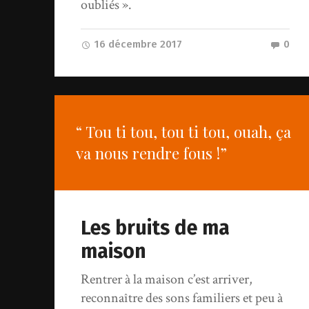
oubliés ».
16 décembre 2017
0
“ Tou ti tou, tou ti tou, ouah, ça
va nous rendre fous !”
Les bruits de ma
maison
Rentrer à la maison c’est arriver,
reconnaître des sons familiers et peu à