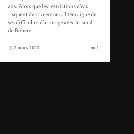
ans. Alors que les restrictions d’eau
risquent de s’accentuer, il témoigne de
ses difficultés d’arrosage avec le canal
de Bohère.
2 mars 2023
1