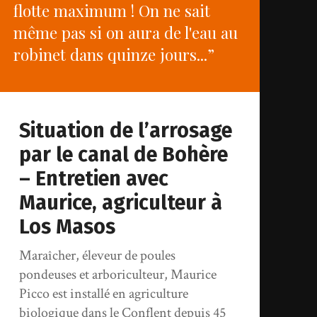
flotte maximum ! On ne sait
même pas si on aura de l'eau au
robinet dans quinze jours...”
Situation de l’arrosage
par le canal de Bohère
– Entretien avec
Maurice, agriculteur à
Los Masos
Maraîcher, éleveur de poules
pondeuses et arboriculteur, Maurice
Picco est installé en agriculture
biologique dans le Conflent depuis 45