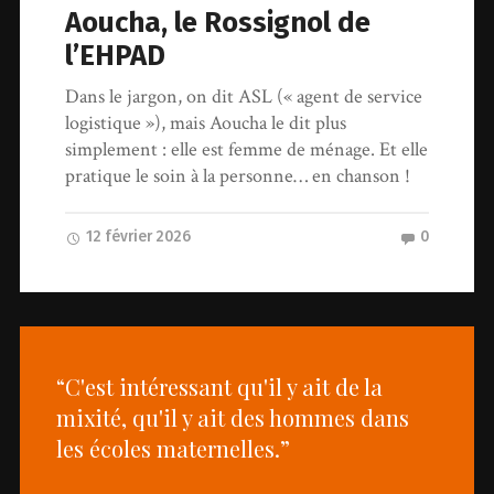
Aoucha, le Rossignol de
l’EHPAD
Dans le jargon, on dit ASL (« agent de service
logistique »), mais Aoucha le dit plus
simplement : elle est femme de ménage. Et elle
pratique le soin à la personne… en chanson !
12 février 2026
0
“C'est intéressant qu'il y ait de la
mixité, qu'il y ait des hommes dans
les écoles maternelles.”