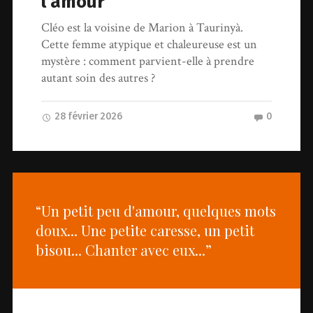
l’amour
Cléo est la voisine de Marion à Taurinyà.
Cette femme atypique et chaleureuse est un
mystère : comment parvient-elle à prendre
autant soin des autres ?
28 février 2026
0
“Un petit peu d'amour, quelques mots
doux... Une petite caresse, un petit
bisou... Chanter avec eux...”