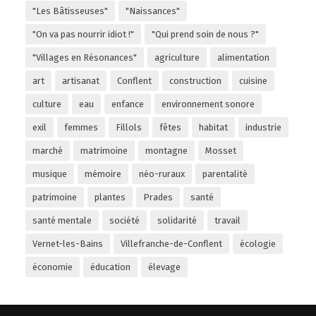
"Les Bâtisseuses"
"Naissances"
"On va pas nourrir idiot !"
"Qui prend soin de nous ?"
"Villages en Résonances"
agriculture
alimentation
art
artisanat
Conflent
construction
cuisine
culture
eau
enfance
environnement sonore
exil
femmes
Fillols
fêtes
habitat
industrie
marché
matrimoine
montagne
Mosset
musique
mémoire
néo-ruraux
parentalité
patrimoine
plantes
Prades
santé
santé mentale
société
solidarité
travail
Vernet-les-Bains
Villefranche-de-Conflent
écologie
économie
éducation
élevage