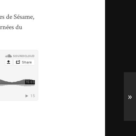
les de Sésame,
urnées du
»