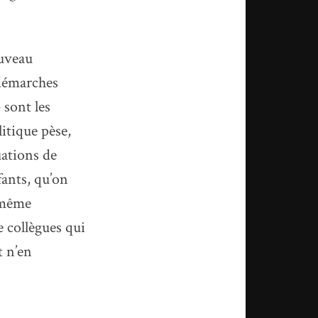
ouveau
 démarches
 sont les
itique pèse,
uations de
fants, qu’on
 même
re collègues qui
t n’en