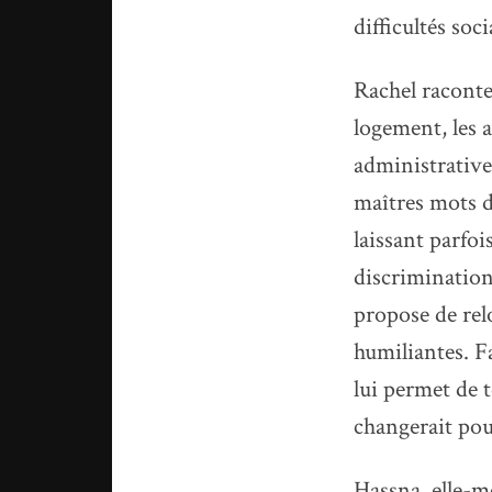
difficultés soci
Rachel raconte
logement, les 
administratives
maîtres mots d
laissant parfoi
discrimination
propose de rel
humiliantes. Fa
lui permet de t
changerait po
Hassna, elle-m