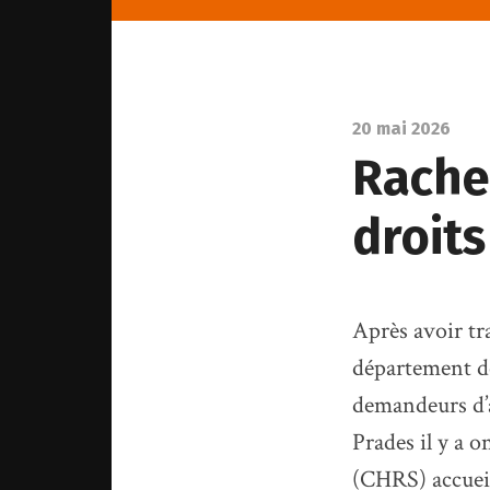
20 mai 2026
Rachel
droits
Après avoir tr
département de
demandeurs d’a
Prades il y a 
(CHRS) accuei