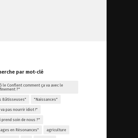
herche par mot-clé
lô le Conflent comment ça va avec le
finement ?"
s Bâtisseuses"
"Naissances"
va pas nourrir idiot !"
i prend soin de nous ?"
llages en Résonances"
agriculture