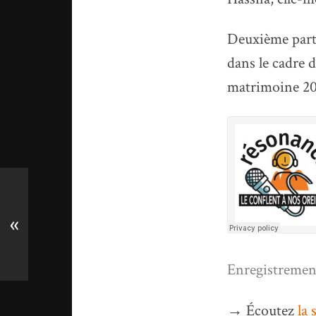
Deuxième parti
dans le cadre 
matrimoine 20
«
Enregistrement
→ Écoutez
la 