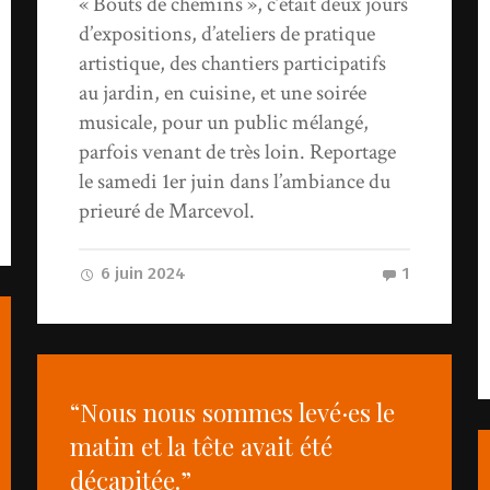
« Bouts de chemins », c’était deux jours
d’expositions, d’ateliers de pratique
artistique, des chantiers participatifs
au jardin, en cuisine, et une soirée
musicale, pour un public mélangé,
parfois venant de très loin. Reportage
le samedi 1er juin dans l’ambiance du
prieuré de Marcevol.
6 juin 2024
1
“Nous nous sommes levé·es le
matin et la tête avait été
décapitée.”