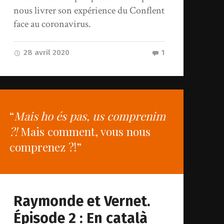
nous livrer son expérience du Conflent
face au coronavirus.
28 avril 2020
1
“
Mais ho és pas, us comprenim
?!
Mais comment, vous nous
comprenez ?!”
Raymonde et Vernet.
Épisode 2 : En català