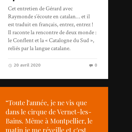
Cet entretien de Gérard avec
Raymonde s’écoute en catalan… et il
est traduit en français, entrez, entrez !
Il raconte la rencontre de deux monde :
le Conflent et la « Catalogne du Sud »,
reliés par la langue catalane.
20 avril 2020
0
“Toute l'année, je ne vis que
dans le cirque de Vernet-les-
Bains. Même à Montpellier, le
matin je me réveille et c'est