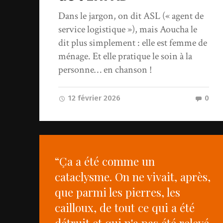
Dans le jargon, on dit ASL (« agent de
service logistique »), mais Aoucha le
dit plus simplement : elle est femme de
ménage. Et elle pratique le soin à la
personne… en chanson !
12 février 2026
0
“Ça a été comme un
cataclysme. On ne vivait, après,
que parmi les pierres, les
cailloux, de tout ce qui a été
détruit et qui n'a pas été relevé.