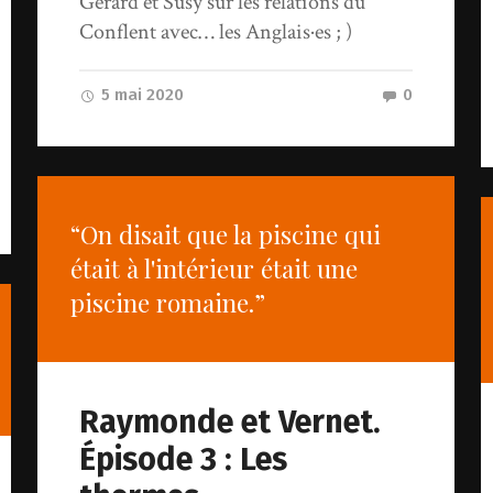
Gérard et Susy sur les relations du
Conflent avec… les Anglais·es ; )
5 mai 2020
0
“On disait que la piscine qui
était à l'intérieur était une
piscine romaine.”
Raymonde et Vernet.
Épisode 3 : Les