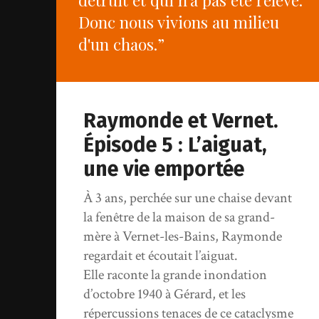
Donc nous vivions au milieu
d'un chaos.”
Raymonde et Vernet.
Épisode 5 : L’aiguat,
une vie emportée
À 3 ans, perchée sur une chaise devant
la fenêtre de la maison de sa grand-
mère à Vernet-les-Bains, Raymonde
regardait et écoutait l’aiguat.
Elle raconte la grande inondation
d’octobre 1940 à Gérard, et les
répercussions tenaces de ce cataclysme