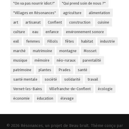
"On va pas nourrir idiot !"
"Qui prend soin de nous ?"
"Villages en Résonances"
agriculture
alimentation
art
artisanat
Conflent
construction
cuisine
culture
eau
enfance
environnement sonore
exil
femmes
Fillols
fêtes
habitat
industrie
marché
matrimoine
montagne
Mosset
musique
mémoire
néo-ruraux
parentalité
patrimoine
plantes
Prades
santé
santé mentale
société
solidarité
travail
Vernet-les-Bains
Villefranche-de-Conflent
écologie
économie
éducation
élevage
© 2026
Résonances
, un projet de
Beau bruit
. Thème conçu par