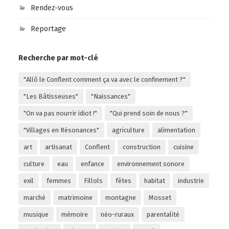
Rendez-vous
Reportage
Recherche par mot-clé
"Allô le Conflent comment ça va avec le confinement ?"
"Les Bâtisseuses"
"Naissances"
"On va pas nourrir idiot !"
"Qui prend soin de nous ?"
"Villages en Résonances"
agriculture
alimentation
art
artisanat
Conflent
construction
cuisine
culture
eau
enfance
environnement sonore
exil
femmes
Fillols
fêtes
habitat
industrie
marché
matrimoine
montagne
Mosset
musique
mémoire
néo-ruraux
parentalité