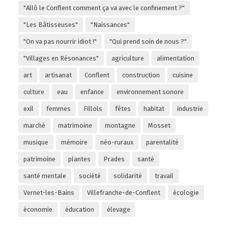
"Allô le Conflent comment ça va avec le confinement ?"
"Les Bâtisseuses"
"Naissances"
"On va pas nourrir idiot !"
"Qui prend soin de nous ?"
"Villages en Résonances"
agriculture
alimentation
art
artisanat
Conflent
construction
cuisine
culture
eau
enfance
environnement sonore
exil
femmes
Fillols
fêtes
habitat
industrie
marché
matrimoine
montagne
Mosset
musique
mémoire
néo-ruraux
parentalité
patrimoine
plantes
Prades
santé
santé mentale
société
solidarité
travail
Vernet-les-Bains
Villefranche-de-Conflent
écologie
économie
éducation
élevage