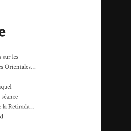
e
 sur les
es Orientales…
uquel
a séance
e la Retirada…
nd