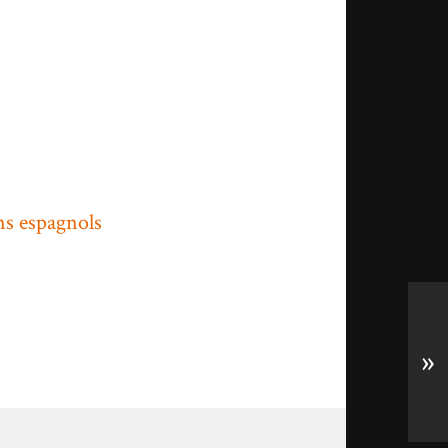
ins espagnols
»