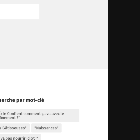
herche par mot-clé
lô le Conflent comment ça va avec le
finement ?"
s Bâtisseuses"
"Naissances"
va pas nourrir idiot !"