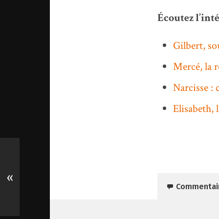
Écoutez l’inté
Gilbert, so
Mercé, la r
Narcisse : 
Elisabeth, 
«
Commentai