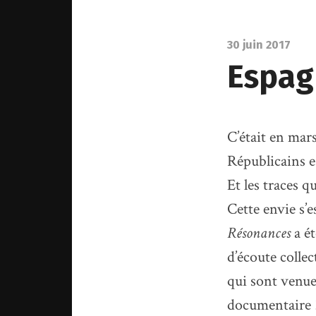
30 juin 2017
Espag
C’était en mar
Républicains e
Et les traces q
Cette envie s’
Résonances
a ét
d’écoute colle
qui sont venue
documentaire 