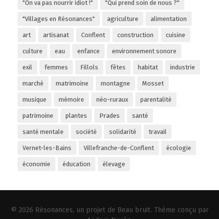
"On va pas nourrir idiot !"
"Qui prend soin de nous ?"
"Villages en Résonances"
agriculture
alimentation
art
artisanat
Conflent
construction
cuisine
culture
eau
enfance
environnement sonore
exil
femmes
Fillols
fêtes
habitat
industrie
marché
matrimoine
montagne
Mosset
musique
mémoire
néo-ruraux
parentalité
patrimoine
plantes
Prades
santé
santé mentale
société
solidarité
travail
Vernet-les-Bains
Villefranche-de-Conflent
écologie
économie
éducation
élevage
© 2026
Résonances
, un projet de
Beau bruit
. Thème conçu par