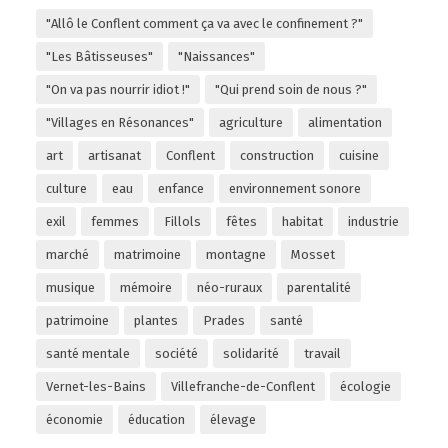
"Allô le Conflent comment ça va avec le confinement ?"
"Les Bâtisseuses"
"Naissances"
"On va pas nourrir idiot !"
"Qui prend soin de nous ?"
"Villages en Résonances"
agriculture
alimentation
art
artisanat
Conflent
construction
cuisine
culture
eau
enfance
environnement sonore
exil
femmes
Fillols
fêtes
habitat
industrie
marché
matrimoine
montagne
Mosset
musique
mémoire
néo-ruraux
parentalité
patrimoine
plantes
Prades
santé
santé mentale
société
solidarité
travail
Vernet-les-Bains
Villefranche-de-Conflent
écologie
économie
éducation
élevage