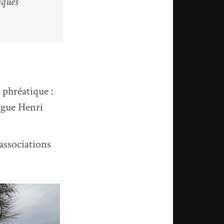
iques
 phréatique :
logue Henri
 associations