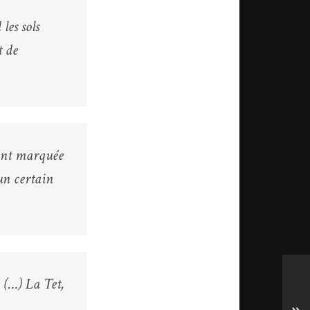
les sols
t de
ment marquée
 un certain
 (…) La Tet,