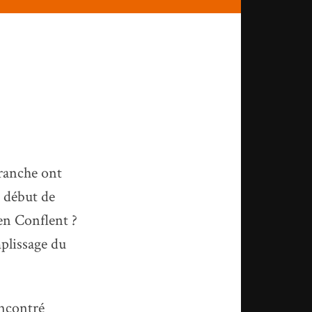
ranche ont
n début de
en Conflent ?
mplissage du
encontré