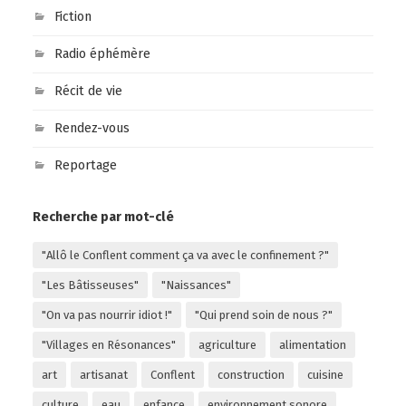
Fiction
Radio éphémère
Récit de vie
Rendez-vous
Reportage
Recherche par mot-clé
"Allô le Conflent comment ça va avec le confinement ?"
"Les Bâtisseuses"
"Naissances"
"On va pas nourrir idiot !"
"Qui prend soin de nous ?"
"Villages en Résonances"
agriculture
alimentation
art
artisanat
Conflent
construction
cuisine
culture
eau
enfance
environnement sonore