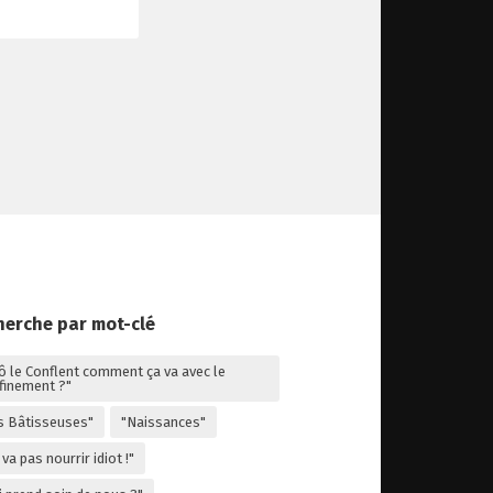
herche par mot-clé
lô le Conflent comment ça va avec le
finement ?"
s Bâtisseuses"
"Naissances"
va pas nourrir idiot !"