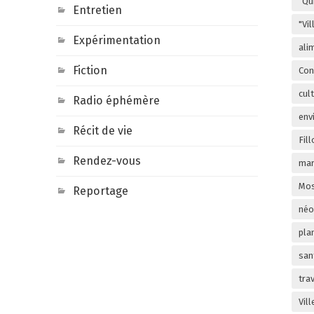
"Qu
Entretien
"Vi
Expérimentation
ali
Fiction
Con
cul
Radio éphémère
env
Récit de vie
Fill
Rendez-vous
mar
Mos
Reportage
néo
pla
san
trav
Vil