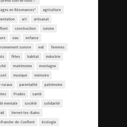
i prend soin de nous ?"
llages en Résonances"
agriculture
mentation
art
artisanat
flent
construction
cuisine
ture
eau
enfance
ironnement sonore
exil
femmes
ols
fêtes
habitat
industrie
ché
matrimoine
montagne
set
musique
mémoire
-ruraux
parentalité
patrimoine
ntes
Prades
santé
té mentale
société
solidarité
ail
Vernet-les-Bains
lefranche-de-Conflent
écologie