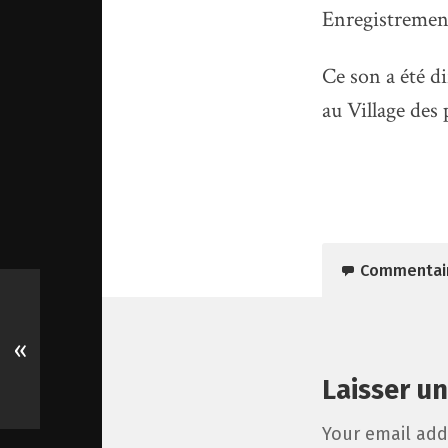
Enregistrement
Ce son a été d
au Village des 
Commentai
«
Laisser u
Your email add