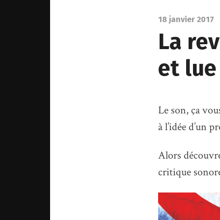
18 janvier 2017
La rev
et lue
Le son, ça vous
à l’idée d’un p
Alors découvr
critique sonore