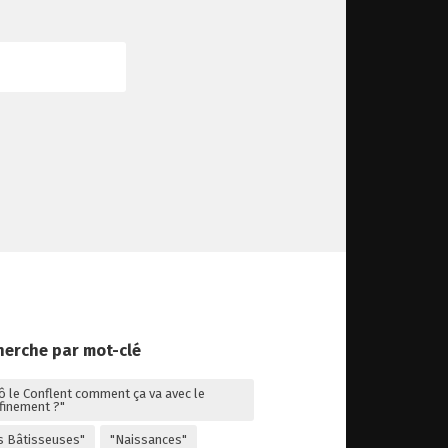
herche par mot-clé
lô le Conflent comment ça va avec le
finement ?"
s Bâtisseuses"
"Naissances"