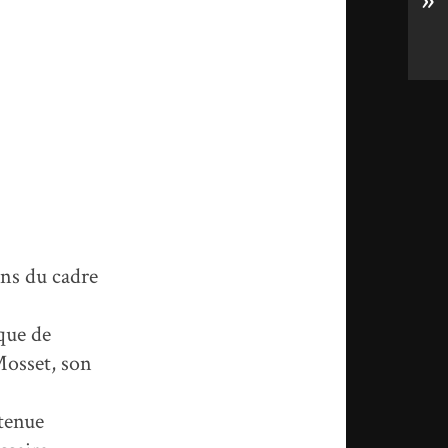
»
ons du cadre
que de
Mosset, son
tenue