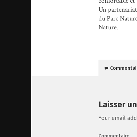
confortable et 
Un partenariat
du Parc Nature
Nature.
Commentai
Laisser u
Your email add
Commentaire