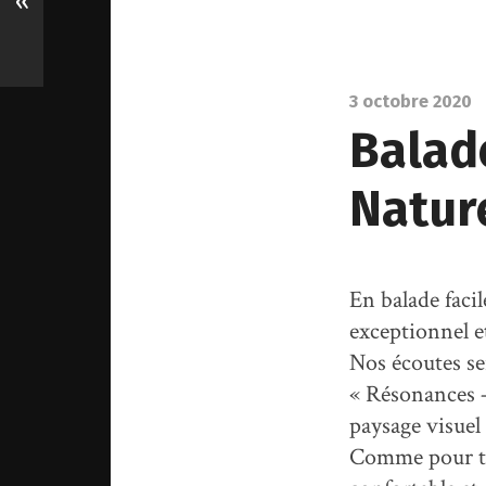
«
3 octobre 2020
Balad
Natur
En balade faci
exceptionnel 
Nos écoutes se
« Résonances –
paysage visuel 
Comme pour to