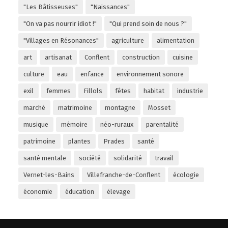
"Les Bâtisseuses"
"Naissances"
"On va pas nourrir idiot !"
"Qui prend soin de nous ?"
"Villages en Résonances"
agriculture
alimentation
art
artisanat
Conflent
construction
cuisine
culture
eau
enfance
environnement sonore
exil
femmes
Fillols
fêtes
habitat
industrie
marché
matrimoine
montagne
Mosset
musique
mémoire
néo-ruraux
parentalité
patrimoine
plantes
Prades
santé
santé mentale
société
solidarité
travail
Vernet-les-Bains
Villefranche-de-Conflent
écologie
économie
éducation
élevage