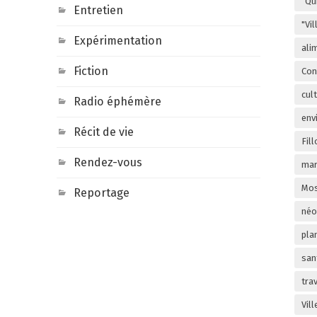
"Qu
Entretien
"Vi
Expérimentation
ali
Fiction
Con
cul
Radio éphémère
env
Récit de vie
Fill
Rendez-vous
mar
Mos
Reportage
néo
pla
san
trav
Vil