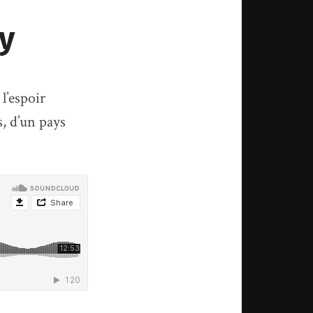
y
l’espoir
as, d’un pays