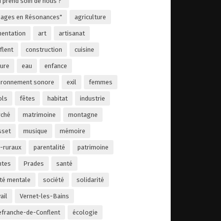
i prend soin de nous ?"
llages en Résonances"
agriculture
mentation
art
artisanat
flent
construction
cuisine
ture
eau
enfance
ironnement sonore
exil
femmes
ols
fêtes
habitat
industrie
ché
matrimoine
montagne
set
musique
mémoire
-ruraux
parentalité
patrimoine
ntes
Prades
santé
té mentale
société
solidarité
ail
Vernet-les-Bains
lefranche-de-Conflent
écologie