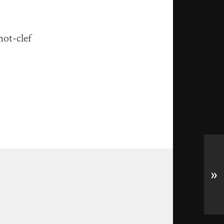
mot-clef
»