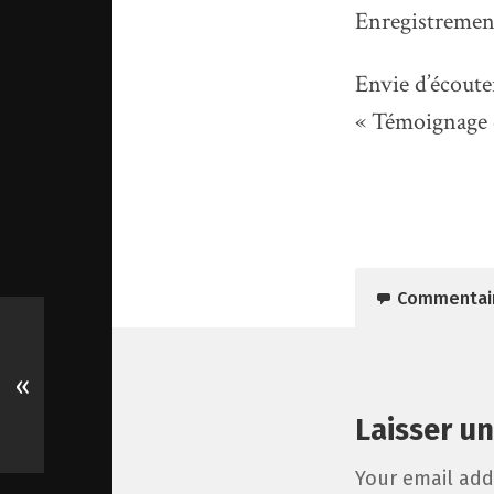
Enregistrement
Envie d’écoute
« Témoignage d
Commentai
«
Laisser u
Your email add