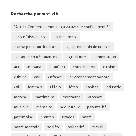
Recherche par mot-clé
"Allô le Conflent comment ça va avec le confinement ?"
"Les Bâtisseuses"
"Naissances"
"On va pas nourrir idiot !"
"Qui prend soin de nous ?"
"Villages en Résonances"
agriculture
alimentation
art
artisanat
Conflent
construction
cuisine
culture
eau
enfance
environnement sonore
exil
femmes
Fillols
fêtes
habitat
industrie
marché
matrimoine
montagne
Mosset
musique
mémoire
néo-ruraux
parentalité
patrimoine
plantes
Prades
santé
santé mentale
société
solidarité
travail