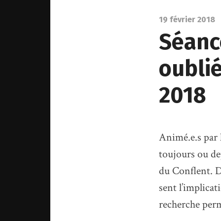
19 février 2018
Séance
oublié
2018
Animé.e.s par 
toujours ou dep
du Conflent. 
sent l’implicati
recherche perm