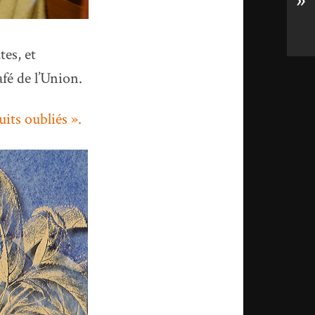
»
tes, et
fé de l’Union.
its oubliés ».