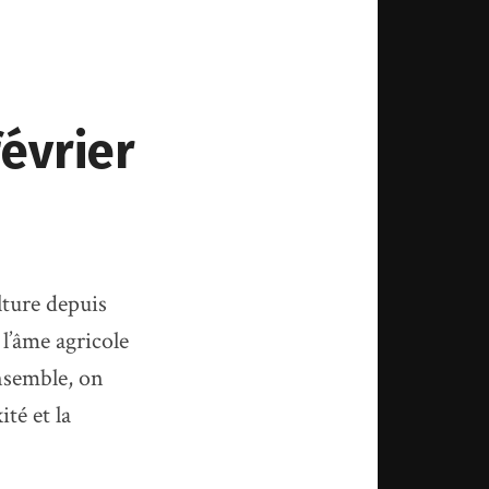
février
lture depuis
 l’âme agricole
nsemble, on
ité et la