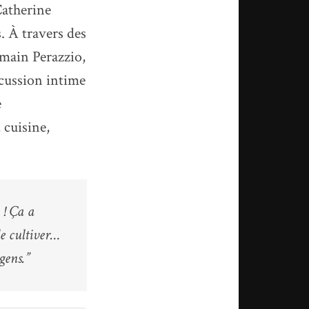
 Catherine
. À travers des
omain Perazzio,
scussion intime
e
 cuisine,
 ! Ça a
le cultiver…
gens.”