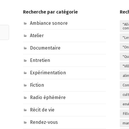
Recherche par catégorie
Rec
Ambiance sonore
"Al
con
Atelier
"Le
"On 
Documentaire
"Qu
Entretien
"Vi
Expérimentation
ali
Fiction
Con
cul
Radio éphémère
env
Récit de vie
Fill
Rendez-vous
mar