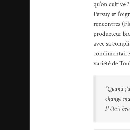
qu’on cultive ?
Persuy et l’oi
rencontres (Fl
producteur bio
avec sa compli
condimentaire,
variété de Toul
“Quand j’a
changé ma v
Il était be