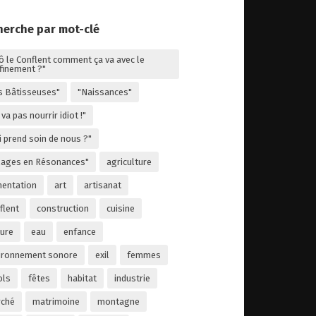
herche par mot-clé
lô le Conflent comment ça va avec le
finement ?"
s Bâtisseuses"
"Naissances"
va pas nourrir idiot !"
i prend soin de nous ?"
llages en Résonances"
agriculture
mentation
art
artisanat
flent
construction
cuisine
ture
eau
enfance
ironnement sonore
exil
femmes
ols
fêtes
habitat
industrie
ché
matrimoine
montagne