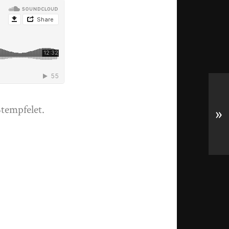
Stempfelet.
»