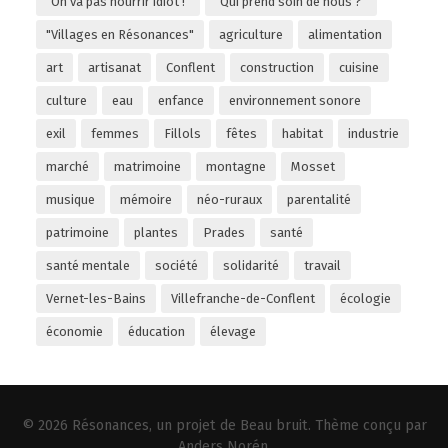
"On va pas nourrir idiot !"
"Qui prend soin de nous ?"
"Villages en Résonances"
agriculture
alimentation
art
artisanat
Conflent
construction
cuisine
culture
eau
enfance
environnement sonore
exil
femmes
Fillols
fêtes
habitat
industrie
marché
matrimoine
montagne
Mosset
musique
mémoire
néo-ruraux
parentalité
patrimoine
plantes
Prades
santé
santé mentale
société
solidarité
travail
Vernet-les-Bains
Villefranche-de-Conflent
écologie
économie
éducation
élevage
© 2026
Résonances
, un projet de
Beau bruit
. Thème conçu par
Anders Norén
.