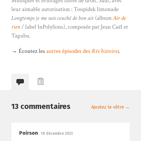
Musiques et bruitages libres de droit. Sauf, avec
leur aimable autorisation : Toupidek limonade
Longtemps je me suis couché de bon air
(album
Air de
rien
/ label InPolySons), composée par Jean Caël et
Tagubu.
→ Écoutez les
autres épisodes des
Rêv’histoires
.
13 commentaires
Ajoutez le vôtre →
Poirson
18 décembre 2023