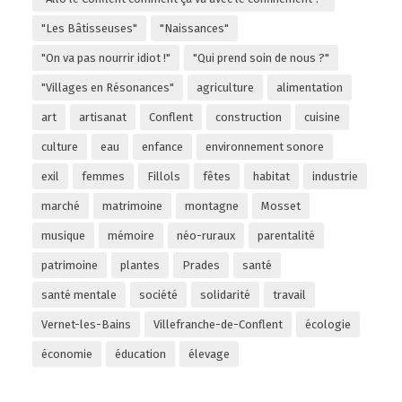
"Les Bâtisseuses"
"Naissances"
"On va pas nourrir idiot !"
"Qui prend soin de nous ?"
"Villages en Résonances"
agriculture
alimentation
art
artisanat
Conflent
construction
cuisine
culture
eau
enfance
environnement sonore
exil
femmes
Fillols
fêtes
habitat
industrie
marché
matrimoine
montagne
Mosset
musique
mémoire
néo-ruraux
parentalité
patrimoine
plantes
Prades
santé
santé mentale
société
solidarité
travail
Vernet-les-Bains
Villefranche-de-Conflent
écologie
économie
éducation
élevage