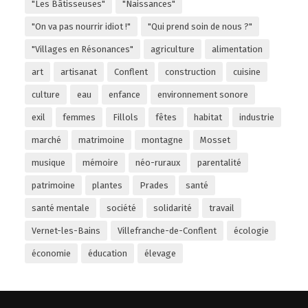
"Les Bâtisseuses"
"Naissances"
"On va pas nourrir idiot !"
"Qui prend soin de nous ?"
"Villages en Résonances"
agriculture
alimentation
art
artisanat
Conflent
construction
cuisine
culture
eau
enfance
environnement sonore
exil
femmes
Fillols
fêtes
habitat
industrie
marché
matrimoine
montagne
Mosset
musique
mémoire
néo-ruraux
parentalité
patrimoine
plantes
Prades
santé
santé mentale
société
solidarité
travail
Vernet-les-Bains
Villefranche-de-Conflent
écologie
économie
éducation
élevage