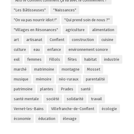
"Allô le Conflent comment ça va avec le confinement ?"
"Les Bâtisseuses"
"Naissances"
"On va pas nourrir idiot !"
"Qui prend soin de nous ?"
"Villages en Résonances"
agriculture
alimentation
art
artisanat
Conflent
construction
cuisine
culture
eau
enfance
environnement sonore
exil
femmes
Fillols
fêtes
habitat
industrie
marché
matrimoine
montagne
Mosset
musique
mémoire
néo-ruraux
parentalité
patrimoine
plantes
Prades
santé
santé mentale
société
solidarité
travail
Vernet-les-Bains
Villefranche-de-Conflent
écologie
économie
éducation
élevage