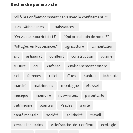
Recherche par mot-clé
"Allô le Conflent comment ça va avec le confinement ?"
"Les Bâtisseuses"
"Naissances"
"On va pas nourrir idiot !"
"Qui prend soin de nous ?"
"Villages en Résonances"
agriculture
alimentation
art
artisanat
Conflent
construction
cuisine
culture
eau
enfance
environnement sonore
exil
femmes
Fillols
fêtes
habitat
industrie
marché
matrimoine
montagne
Mosset
musique
mémoire
néo-ruraux
parentalité
patrimoine
plantes
Prades
santé
santé mentale
société
solidarité
travail
Vernet-les-Bains
Villefranche-de-Conflent
écologie