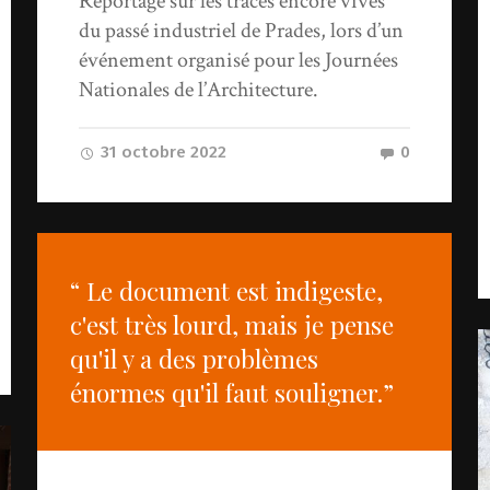
Reportage sur les traces encore vives
du passé industriel de Prades, lors d’un
événement organisé pour les Journées
Nationales de l’Architecture.
31 octobre 2022
0
“ Le document est indigeste,
c'est très lourd, mais je pense
qu'il y a des problèmes
énormes qu'il faut souligner.”