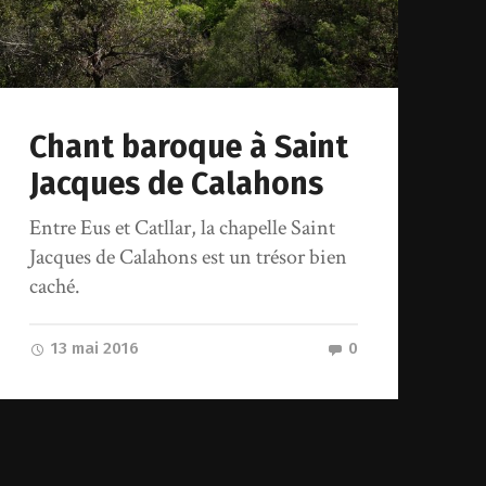
Chant baroque à Saint
Jacques de Calahons
Entre Eus et Catllar, la chapelle Saint
Jacques de Calahons est un trésor bien
caché.
13 mai 2016
0