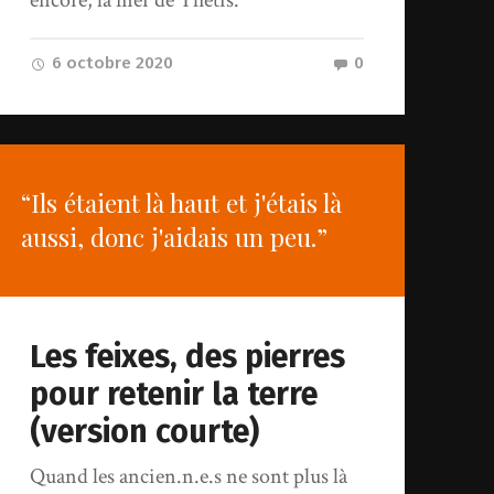
encore, la mer de Thétis.
6 octobre 2020
0
“Ils étaient là haut et j'étais là
aussi, donc j'aidais un peu.”
Les feixes, des pierres
pour retenir la terre
(version courte)
Quand les ancien.n.e.s ne sont plus là