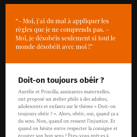
“– Moi, j'ai du mal à appliquer les
règles que je ne comprends pas. –
Moi, je désobéis seulement si tout le
monde désobéit avec moi !”
Doit-on toujours obéir ?
Aurélie et Priscilla, assistantes maternelles,
ont proposé un atelier philo à des adultes,
adolescents et enfants sur le thème « Doit-on
toujours obéir ? ». Alors, obéir, oui, quand ça a
du sens. Non, quand on ressent l’injustice. Et
quand on hésite entre respecter la consigne et
écouter son bon sens ? Êtes-vous prêt·es à