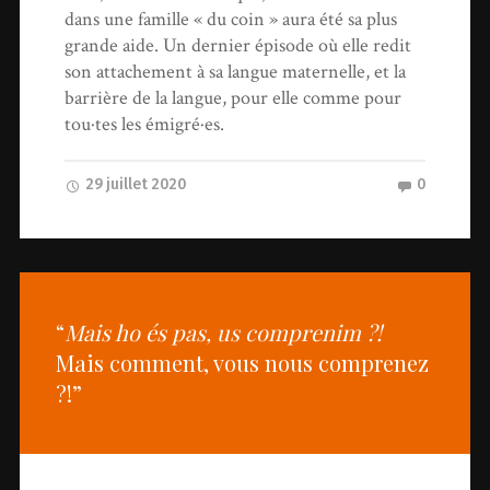
dans une famille « du coin » aura été sa plus
grande aide. Un dernier épisode où elle redit
son attachement à sa langue maternelle, et la
barrière de la langue, pour elle comme pour
tou·tes les émigré·es.
29 juillet 2020
0
“
Mais ho és pas, us comprenim ?!
Mais comment, vous nous comprenez
?!”