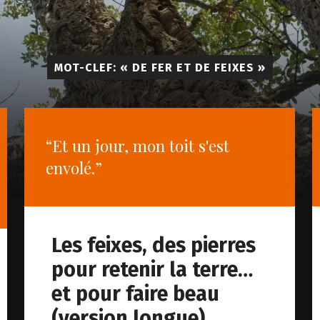
MOT-CLEF: « DE FER ET DE FEIXES »
“Et un jour, mon toit s'est
envolé.”
Les feixes, des pierres
pour retenir la terre…
et pour faire beau
(version longue)