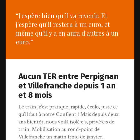
“J'espère bien qu'il va revenir. Et
j'espère qu'il restera à un euro, et
même qu'il y a en aura d'autres à un
euro.”
Aucun TER entre Perpignan
et Villefranche depuis 1 an
et 8 mois
Le train, c’est pratique, rapide, écolo, juste ce
qu’il faut à notre Conflent ! Mais depuis deux
ans bientôt, nous voilà isolé·e·s, privé·e·s de
train. Mobilisation au rond-point de
Villefranche un matin froid de janvier.