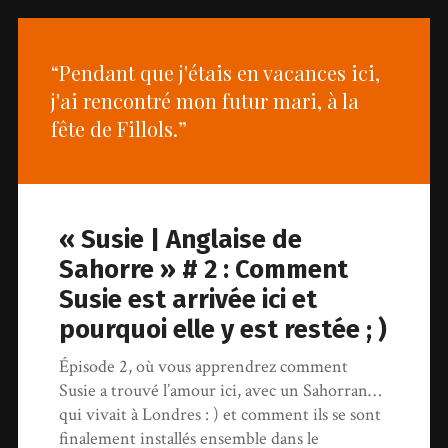
“Pendant que j'étais en vacances ici,
j'ai rencontré mon futur mari, à la
fête de Fillols.”
« Susie | Anglaise de
Sahorre » # 2 : Comment
Susie est arrivée ici et
pourquoi elle y est restée ; )
Épisode 2, où vous apprendrez comment
Susie a trouvé l’amour ici, avec un Sahorran…
qui vivait à Londres : ) et comment ils se sont
finalement installés ensemble dans le