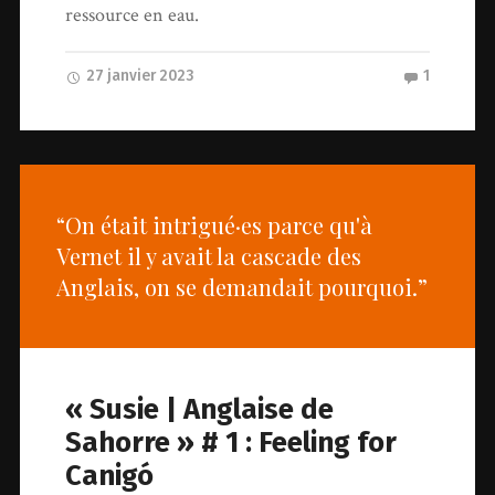
ressource en eau.
27 janvier 2023
1
“On était intrigué·es parce qu'à
Vernet il y avait la cascade des
Anglais, on se demandait pourquoi.”
« Susie | Anglaise de
Sahorre » # 1 : Feeling for
Canigó