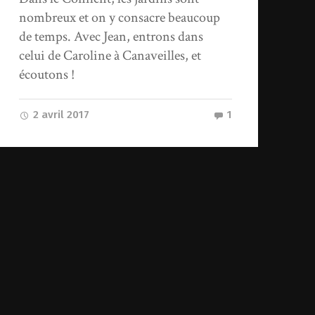
nombreux et on y consacre beaucoup
de temps. Avec Jean, entrons dans
celui de Caroline à Canaveilles, et
écoutons !
2 avril 2017
1