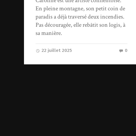
Caroline est une artiste conflentoise.
En pleine montagne, son petit coin de
paradis a déjà traversé deux incendies.
Pas découragée, elle rebâtit son logis, à
sa manière.
22 juillet 2025
0